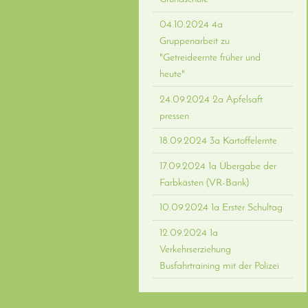
04.10.2024 4a
Gruppenarbeit zu
"Getreideernte früher und
heute"
24.09.2024 2a Apfelsaft
pressen
18.09.2024 3a Kartoffelernte
17.09.2024 1a Übergabe der
Farbkästen (VR-Bank)
10.09.2024 1a Erster Schultag
12.09.2024 1a
Verkehrserziehung
Busfahrtraining mit der Polizei