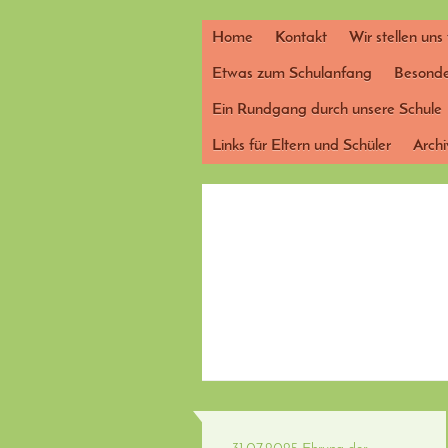
Home
Kontakt
Wir stellen uns
Etwas zum Schulanfang
Besonde
Ein Rundgang durch unsere Schule
Links für Eltern und Schüler
Arch